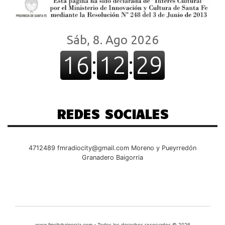
REDES SOCIALES
4712489
fmradiocity@gmail.com
Moreno y Pueyrredón
Granadero Baigorria
www.fmcitybaigorria.com - Todos los derechos reservados © 2026