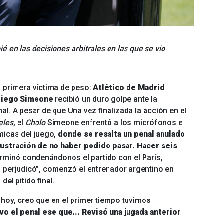
ié en las decisiones arbitrales en las que se vio
 primera víctima de peso:
Atlético de Madrid
Diego Simeone
recibió un duro golpe ante la
nal. A pesar de que
Una vez finalizada la acción en el
eles
, el
Cholo
Simeone enfrentó a los micrófonos e
micas del juego,
donde se resalta un penal anulado
rustración de no haber podido pasar. Hacer seis
 terminó condenándonos el partido con el París,
 perjudicó”, comenzó el entrenador argentino en
el pitido final.
 hoy, creo que en el primer tiempo tuvimos
vo el penal ese que... Revisó una jugada anterior