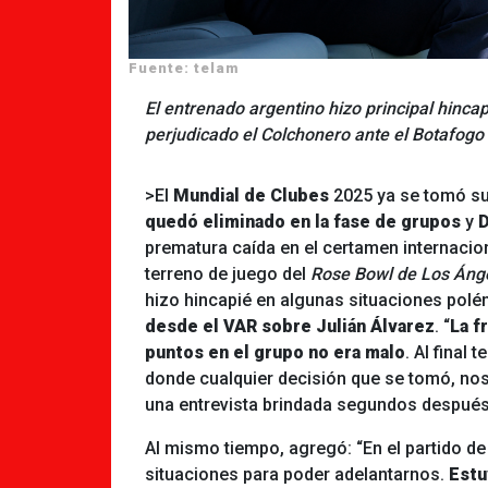
Fuente: telam
El entrenado argentino hizo principal hincap
perjudicado el Colchonero ante el Botafogo
>El
Mundial de Clubes
2025 ya se tomó su
quedó eliminado en la fase de grupos
y
prematura caída en el certamen internacio
terreno de juego del
Rose Bowl de Los Áng
hizo hincapié en algunas situaciones polé
desde el VAR sobre Julián Álvarez
. “
La f
puntos en el grupo no era malo
. Al final
donde cualquier decisión que se tomó, nos
una entrevista brindada segundos después d
Al mismo tiempo, agregó: “En el partido de
situaciones para poder adelantarnos.
Estu