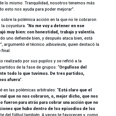
de lo mismo. Tranquilidad, nosotros tenemos más
do esto nos ayuda para poder mejorar”.
sobre la polémica acción en la que no le cobraron
 la coyuntura. “
No me voy a detener en ese
abajó muy bien: con honestidad, trabajo y valentía.
ndo uno defiende bien, y después ataca bien, está
r”, argumentó el técnico
albiceleste
, quien destacó la
final.
realizado por sus pupilos y se refirió a la
partidos de la fase de grupos: “
Orgulloso del
nte todo lo que tuvimos. De tres partidos,
mos afuera
”.
é en las polémicas arbitrales: “
Está claro que el
 penal que no nos cobraron, o, mejor dicho, que nos
o fueron para atrás para cobrar una acción que no
uaciones que hubo dentro de los episodios de los
rte del fútbol también. A veces te favorecen y, como