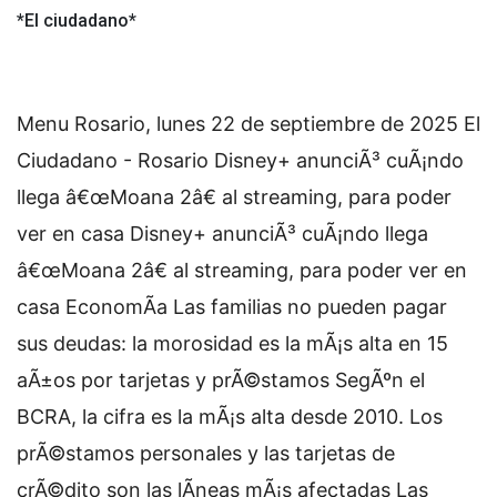
*El ciudadano*
Menu Rosario, lunes 22 de septiembre de 2025 El
Ciudadano - Rosario Disney+ anunciÃ³ cuÃ¡ndo
llega â€œMoana 2â€ al streaming, para poder
ver en casa Disney+ anunciÃ³ cuÃ¡ndo llega
â€œMoana 2â€ al streaming, para poder ver en
casa EconomÃ­a Las familias no pueden pagar
sus deudas: la morosidad es la mÃ¡s alta en 15
aÃ±os por tarjetas y prÃ©stamos SegÃºn el
BCRA, la cifra es la mÃ¡s alta desde 2010. Los
prÃ©stamos personales y las tarjetas de
crÃ©dito son las lÃ­neas mÃ¡s afectadas Las