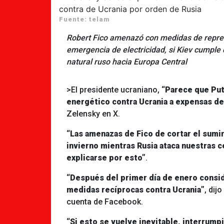
Fuente: telam
Robert Fico amenazó con medidas de repres
emergencia de electricidad, si Kiev cumple 
natural ruso hacia Europa Central
>El presidente ucraniano,
“Parece que Puti
energético contra Ucrania a expensas de
Zelensky en X.
“Las amenazas de Fico de cortar el sumi
invierno mientras Rusia ataca nuestras 
explicarse por esto”
.
“Después del primer día de enero consid
medidas recíprocas contra Ucrania”
, dij
cuenta de Facebook.
“Si esto se vuelve inevitable, interrump