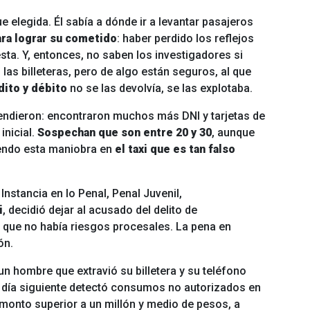
e elegida. Él sabía a dónde ir a levantar pasajeros
ara lograr su cometido
: haber perdido los reflejos
sta. Y, entonces, no saben los investigadores si
as billeteras, pero de algo están seguros, al que
dito y débito
no se las devolvía, se las explotaba.
ndieron: encontraron muchos más DNI y tarjetas de
inicial.
Sospechan que son entre 20 y 30
, aunque
ciendo esta maniobra en
el taxi que es tan falso
nstancia en lo Penal, Penal Juvenil,
i
, decidió dejar al acusado del delito de
 que no había riesgos procesales. La pena en
ón.
 un hombre que extravió su billetera y su teléfono
 al día siguiente detectó consumos no autorizados en
 monto superior a un millón y medio de pesos, a