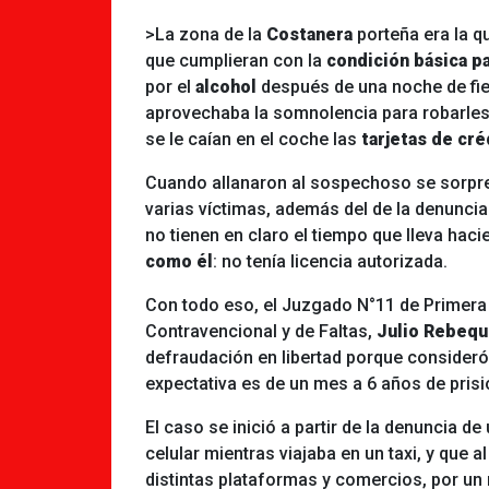
>La zona de la
Costanera
porteña era la qu
que cumplieran con la
condición básica p
por el
alcohol
después de una noche de fie
aprovechaba la somnolencia para robarles l
se le caían en el coche las
tarjetas de cré
Cuando allanaron al sospechoso se sorpre
varias víctimas, además del de la denuncia 
no tienen en claro el tiempo que lleva ha
como él
: no tenía licencia autorizada.
Con todo eso, el Juzgado N°11 de Primera I
Contravencional y de Faltas,
Julio Rebequ
defraudación en libertad porque consideró
expectativa es de un mes a 6 años de prisi
El caso se inició a partir de la denuncia de
celular mientras viajaba en un taxi, y que
distintas plataformas y comercios, por un