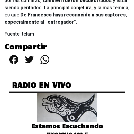
por las cámaras,
también fueron secuestrados
y están
siendo peritados. La principal conjetura, y la más temida,
es que
De Francesco haya reconocido a sus captores,
especialmente al “entregador”
.
Fuente: telam
Compartir
Facebook
Twitter
WhatsApp
RADIO EN VIVO
Estamos Escuchando