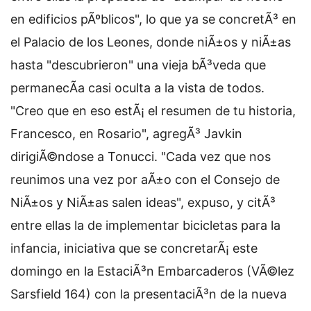
en edificios pÃºblicos", lo que ya se concretÃ³ en
el Palacio de los Leones, donde niÃ±os y niÃ±as
hasta "descubrieron" una vieja bÃ³veda que
permanecÃ­a casi oculta a la vista de todos.
"Creo que en eso estÃ¡ el resumen de tu historia,
Francesco, en Rosario", agregÃ³ Javkin
dirigiÃ©ndose a Tonucci. "Cada vez que nos
reunimos una vez por aÃ±o con el Consejo de
NiÃ±os y NiÃ±as salen ideas", expuso, y citÃ³
entre ellas la de implementar bicicletas para la
infancia, iniciativa que se concretarÃ¡ este
domingo en la EstaciÃ³n Embarcaderos (VÃ©lez
Sarsfield 164) con la presentaciÃ³n de la nueva