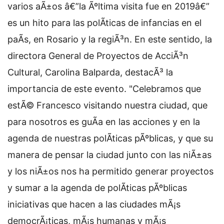
varios aÃ±os â€”la Ãºltima visita fue en 2019â€”
es un hito para las polÃ­ticas de infancias en el
paÃ­s, en Rosario y la regiÃ³n. En este sentido, la
directora General de Proyectos de AcciÃ³n
Cultural, Carolina Balparda, destacÃ³ la
importancia de este evento. "Celebramos que
estÃ© Francesco visitando nuestra ciudad, que
para nosotros es guÃ­a en las acciones y en la
agenda de nuestras polÃ­ticas pÃºblicas, y que su
manera de pensar la ciudad junto con las niÃ±as
y los niÃ±os nos ha permitido generar proyectos
y sumar a la agenda de polÃ­ticas pÃºblicas
iniciativas que hacen a las ciudades mÃ¡s
democrÃ¡ticas, mÃ¡s humanas y mÃ¡s