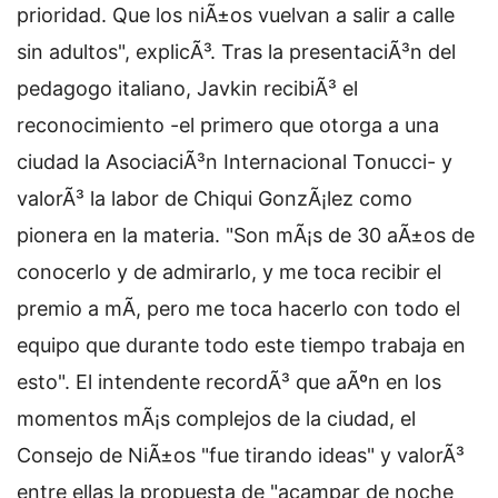
prioridad. Que los niÃ±os vuelvan a salir a calle
sin adultos", explicÃ³. Tras la presentaciÃ³n del
pedagogo italiano, Javkin recibiÃ³ el
reconocimiento -el primero que otorga a una
ciudad la AsociaciÃ³n Internacional Tonucci- y
valorÃ³ la labor de Chiqui GonzÃ¡lez como
pionera en la materia. "Son mÃ¡s de 30 aÃ±os de
conocerlo y de admirarlo, y me toca recibir el
premio a mÃ­, pero me toca hacerlo con todo el
equipo que durante todo este tiempo trabaja en
esto". El intendente recordÃ³ que aÃºn en los
momentos mÃ¡s complejos de la ciudad, el
Consejo de NiÃ±os "fue tirando ideas" y valorÃ³
entre ellas la propuesta de "acampar de noche